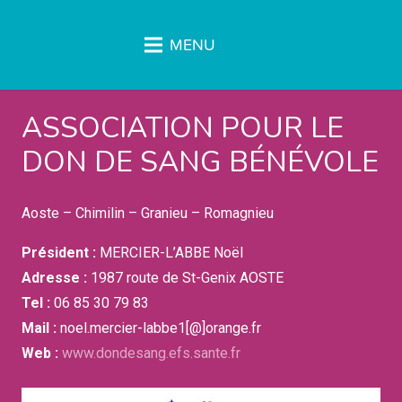
MENU
ASSOCIATION POUR LE
DON DE SANG BÉNÉVOLE
Aoste – Chimilin – Granieu – Romagnieu
Président :
MERCIER-L’ABBE Noël
Adresse :
1987 route de St-Genix AOSTE
Tel :
06 85 30 79 83
Mail :
noel.mercier-labbe1[@]orange.fr
Web :
www.dondesang.efs.sante.fr