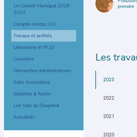
Pollution
Le Conseil Municipal 2026-
prendre
2032
Compte-rendus CM
Travaux et arrêtés
Urbanisme et PLUi
Les trava
Cimetière
Démarches administratives
2023
Salle Associative
Bulletins & flashs
2022
Les Vals du Dauphiné
2021
Actualités
2020