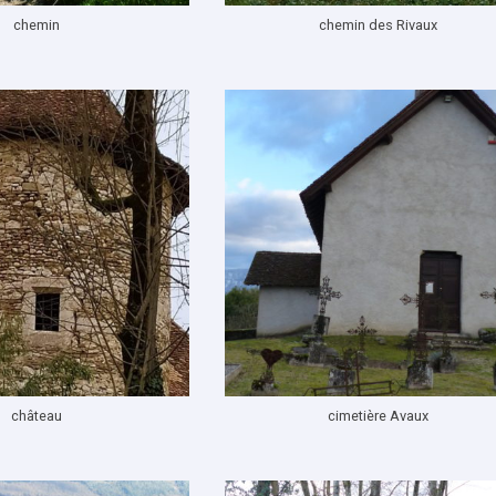
chemin
chemin des Rivaux
château
cimetière Avaux