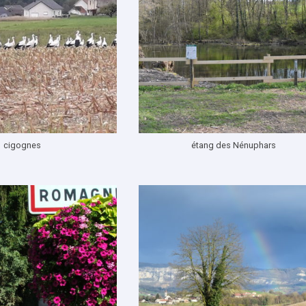
cigognes
étang des Nénuphars