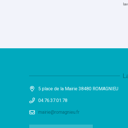
lav
L
5 place de la Mairie 38480 ROMAGNIEU
04.76.37.01.78
mairie@romagnieu.fr